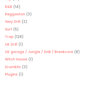
productos
14
R&B
14
productos
3
Reggaeton
3
productos
2
Sexy Drill
2
productos
5
Surf
5
productos
128
Trap
128
productos
1
UK Drill
1
producto
8
UK garage / Jungle / DnB / Breakcore
8
productos
1
Witch House
1
producto
3
Drumkits
3
productos
1
Plugins
1
producto