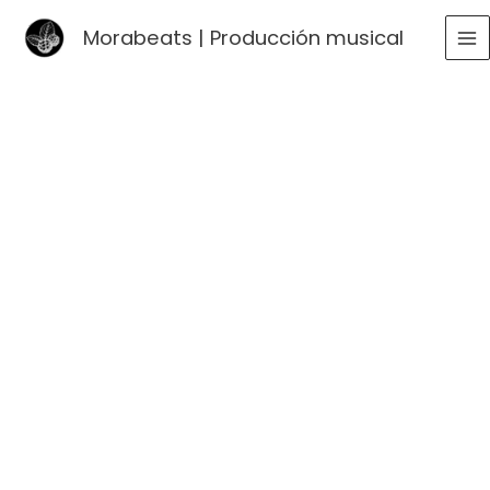
Ir
Morabeats | Producción musical
al
MA
contenido
ME