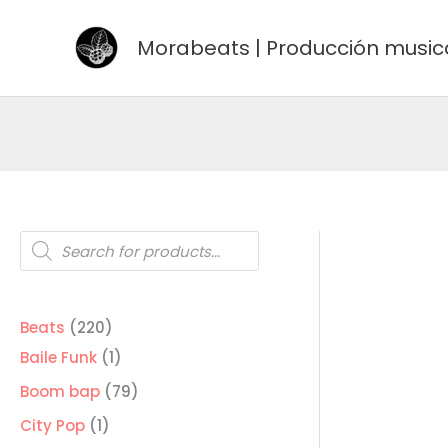
Ir
al
Morabeats | Producción music
contenido
Búsqueda
de
productos
220
Beats
220
productos
1
Baile Funk
1
producto
79
Boom bap
79
productos
1
City Pop
1