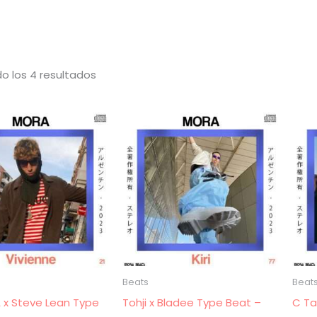
Ordenado
o los 4 resultados
por
los
últimos
Beats
Beat
A x Steve Lean Type
Tohji x Bladee Type Beat –
C Ta