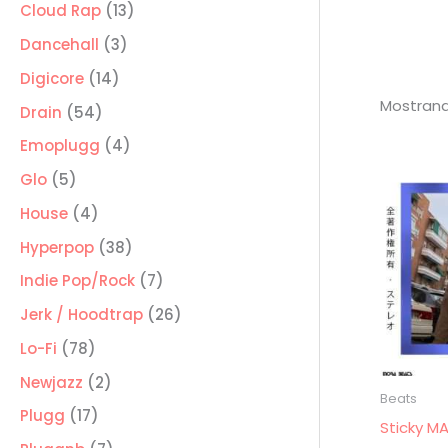
producto
13
Cloud Rap
13
productos
3
Dancehall
3
productos
14
Digicore
14
Mostrand
productos
54
Drain
54
productos
4
Emoplugg
4
productos
5
Glo
5
productos
4
House
4
productos
38
Hyperpop
38
productos
7
Indie Pop/Rock
7
productos
26
Jerk / Hoodtrap
26
productos
78
Lo-Fi
78
productos
2
Newjazz
2
Beats
productos
17
Plugg
17
Sticky M
productos