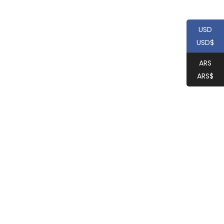
USD
USD$
ARS
ARS$