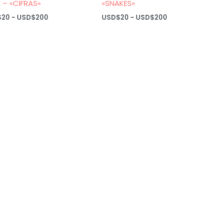
 – «CIFRAS»
«SNAKES»
Rango
Rango
$
20
-
USD$
200
USD$
20
-
USD$
200
de
de
precios:
precios:
desde
desde
USD$20
USD$20
hasta
hasta
USD$200
USD$200