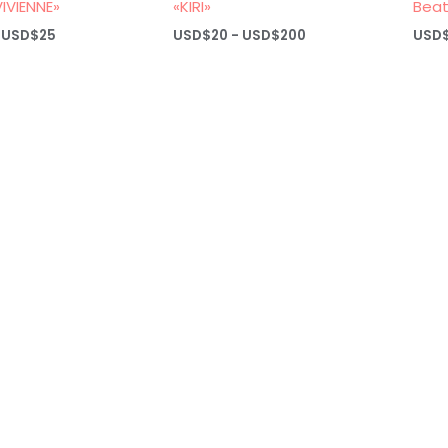
IVIENNE»
«KIRI»
Beat
Rango
Rango
USD$
25
USD$
20
-
USD$
200
USD
de
de
precios:
precios:
desde
desde
USD$20
USD$20
hasta
hasta
USD$25
USD$200