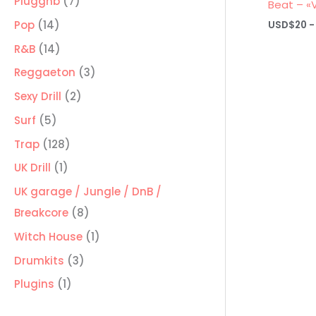
7
Pluggnb
7
Beat – «V
productos
14
Pop
14
USD$
20
-
productos
14
R&B
14
productos
3
Reggaeton
3
productos
2
Sexy Drill
2
productos
5
Surf
5
productos
128
Trap
128
productos
1
UK Drill
1
producto
UK garage / Jungle / DnB /
8
Breakcore
8
productos
1
Witch House
1
producto
3
Drumkits
3
productos
1
Plugins
1
producto