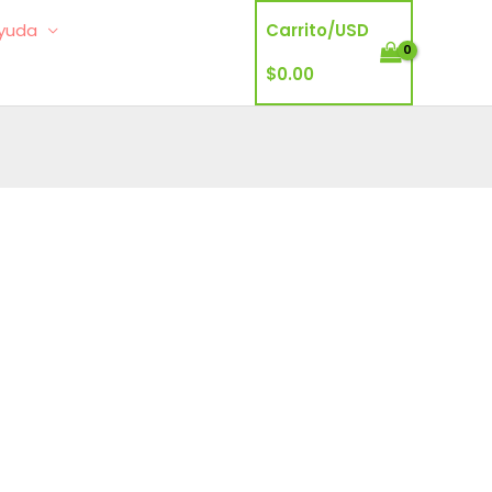
yuda
Carrito/
USD
$
0.00