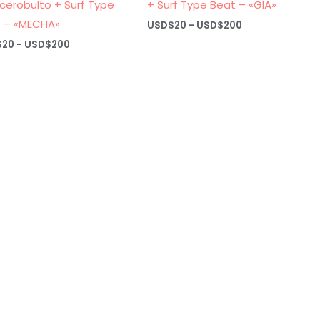
cerobulto + Surf Type
+ Surf Type Beat – «GIA»
 – «MECHA»
Rango
USD$
20
-
USD$
200
de
Rango
$
20
-
USD$
200
precios:
de
desde
precios:
USD$20
desde
hasta
USD$20
USD$200
hasta
USD$200