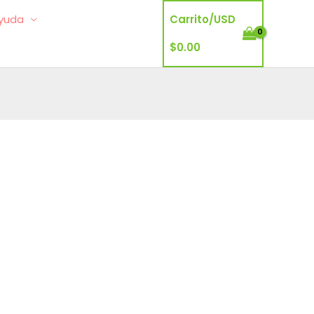
yuda
Carrito/
USD
$
0.00