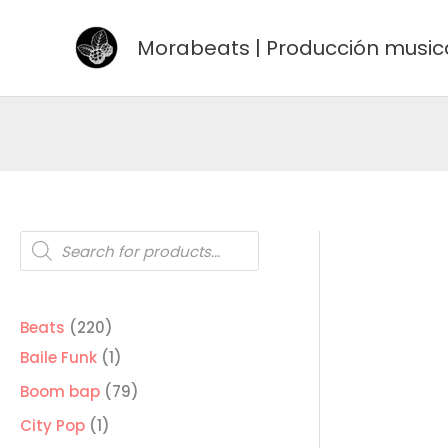
Ir
al
Morabeats | Producción music
contenido
Búsqueda
de
productos
220
Beats
220
productos
1
Baile Funk
1
producto
79
Boom bap
79
productos
1
City Pop
1