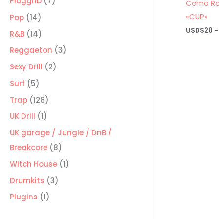
7
Pluggnb
7
Como Ro
productos
«CUP»
14
Pop
14
USD$
20
-
productos
14
R&B
14
productos
3
Reggaeton
3
productos
2
Sexy Drill
2
productos
5
Surf
5
productos
128
Trap
128
productos
1
UK Drill
1
producto
UK garage / Jungle / DnB /
8
Breakcore
8
productos
1
Witch House
1
producto
3
Drumkits
3
productos
1
Plugins
1
producto