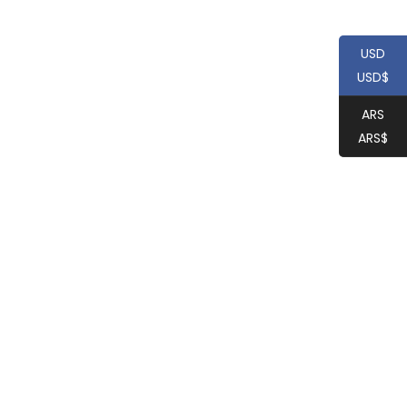
USD
USD$
ARS
ARS$