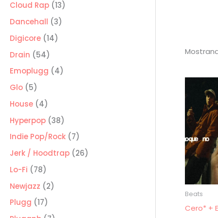
producto
13
Cloud Rap
13
productos
3
Dancehall
3
productos
14
Digicore
14
Mostrand
productos
54
Drain
54
productos
4
Emoplugg
4
productos
5
Glo
5
productos
4
House
4
productos
38
Hyperpop
38
productos
7
Indie Pop/Rock
7
productos
26
Jerk / Hoodtrap
26
productos
78
Lo-Fi
78
productos
2
Newjazz
2
Beats
productos
17
Plugg
17
Cero* + E
productos