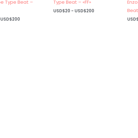
e Type Beat –
Type Beat – «FF»
Enzo
Beat
Rango
USD$
20
-
USD$
200
de
Rango
USD$
200
USD
precios:
de
desde
precios:
USD$20
desde
hasta
USD$20
USD$200
hasta
USD$200