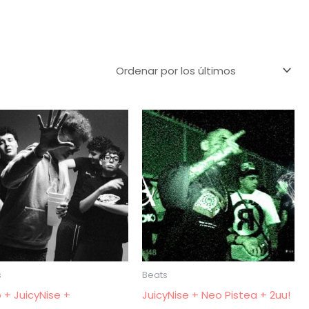
s
Beats
 + JuicyNise +
JuicyNise + Neo Pistea + 2uu!