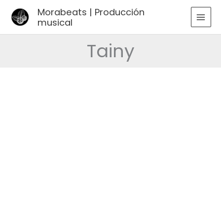
Ir
Morabeats | Producción
al
musical
MAI
contenido
MEN
Tainy