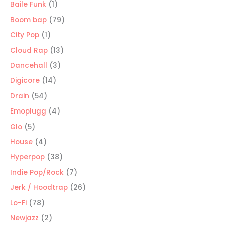
productos
1
Baile Funk
1
producto
79
Boom bap
79
productos
1
City Pop
1
producto
13
Cloud Rap
13
productos
3
Dancehall
3
productos
14
Digicore
14
productos
54
Drain
54
productos
4
Emoplugg
4
productos
5
Glo
5
productos
4
House
4
productos
38
Hyperpop
38
productos
7
Indie Pop/Rock
7
productos
26
Jerk / Hoodtrap
26
productos
78
Lo-Fi
78
productos
2
Newjazz
2