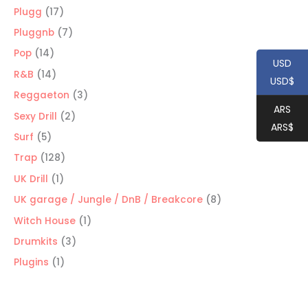
productos
17
Plugg
17
productos
7
Pluggnb
7
productos
14
Pop
14
USD
productos
14
R&B
14
USD$
productos
3
Reggaeton
3
ARS
productos
2
Sexy Drill
2
ARS$
productos
5
Surf
5
productos
128
Trap
128
productos
1
UK Drill
1
producto
8
UK garage / Jungle / DnB / Breakcore
8
productos
1
Witch House
1
producto
3
Drumkits
3
productos
1
Plugins
1
producto