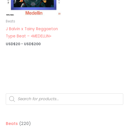
Beats
J Balvin x Tainy Reggaeton
Type Beat – «MEDELLIN»
Rango
USD$
20
-
USD$
200
de
precios:
desde
USD$20
hasta
USD$200
Búsqueda
de
productos
220
Beats
220