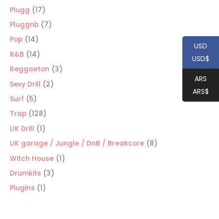
productos
17
Plugg
17
productos
7
Pluggnb
7
productos
14
Pop
14
USD
productos
14
R&B
14
USD$
productos
3
Reggaeton
3
ARS
productos
2
Sexy Drill
2
ARS$
productos
5
Surf
5
productos
128
Trap
128
productos
1
UK Drill
1
producto
8
UK garage / Jungle / DnB / Breakcore
8
productos
1
Witch House
1
producto
3
Drumkits
3
productos
1
Plugins
1
producto