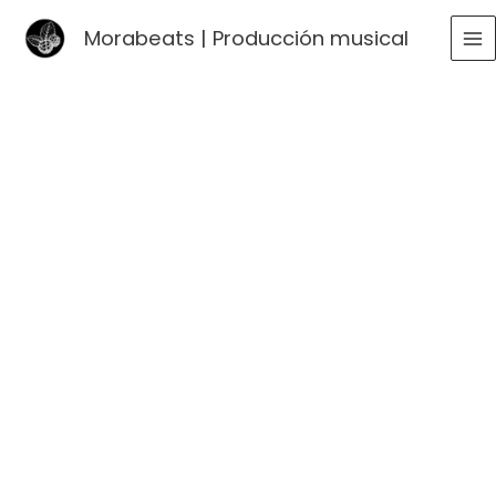
Ir
Morabeats | Producción musical
al
MA
contenido
ME