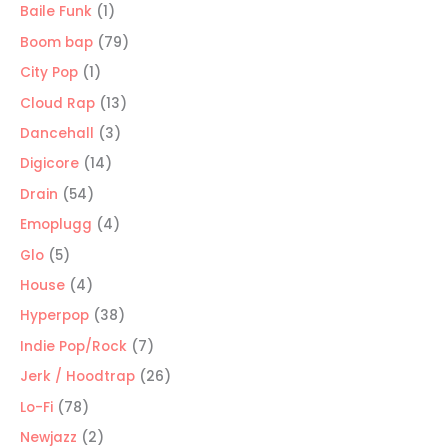
productos
1
Baile Funk
1
producto
79
Boom bap
79
productos
1
City Pop
1
producto
13
Cloud Rap
13
productos
3
Dancehall
3
productos
14
Digicore
14
productos
54
Drain
54
productos
4
Emoplugg
4
productos
5
Glo
5
productos
4
House
4
productos
38
Hyperpop
38
productos
7
Indie Pop/Rock
7
productos
26
Jerk / Hoodtrap
26
productos
78
Lo-Fi
78
productos
2
Newjazz
2