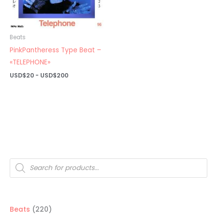
Beats
PinkPantheress Type Beat –
«TELEPHONE»
Rango
USD$
20
-
USD$
200
de
precios:
desde
USD$20
hasta
USD$200
Búsqueda
de
productos
220
Beats
220