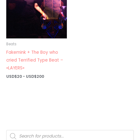
Beats
Fakemink + The Boy who
cried Terrified Type Beat –
«LAYERS»
Rango
USD$
20
-
USD$
200
de
precios:
desde
USD$20
hasta
USD$200
Búsqueda
de
productos