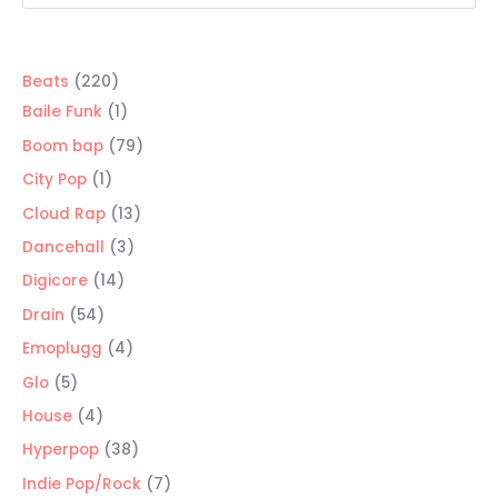
220
Beats
220
productos
1
Baile Funk
1
producto
79
Boom bap
79
productos
1
City Pop
1
producto
13
Cloud Rap
13
productos
3
Dancehall
3
productos
14
Digicore
14
productos
54
Drain
54
productos
4
Emoplugg
4
productos
5
Glo
5
productos
4
House
4
productos
38
Hyperpop
38
productos
7
Indie Pop/Rock
7