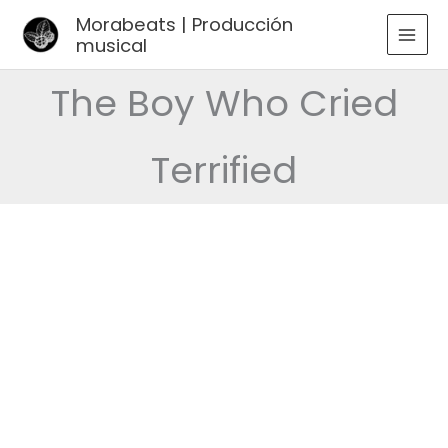
Ir
Morabeats | Producción
al
musical
MAI
contenido
MEN
The Boy Who Cried
Terrified