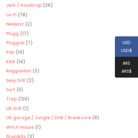
productos
26
Jerk / Hoodtrap
26
productos
78
Lo-Fi
78
productos
2
Newjazz
2
productos
17
Plugg
17
productos
USD
7
Pluggnb
7
USD$
productos
14
Pop
14
productos
14
R&B
14
ARS
productos
3
ARS$
Reggaeton
3
productos
2
Sexy Drill
2
productos
5
Surf
5
productos
128
Trap
128
productos
1
UK Drill
1
producto
8
UK garage / Jungle / DnB / Breakcore
8
productos
1
Witch House
1
producto
3
Drumkits
3