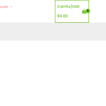
yuda
Carrito/
USD
$
0.00