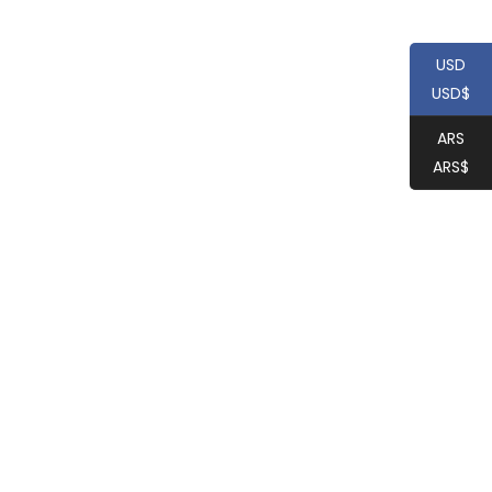
USD
USD$
ARS
ARS$