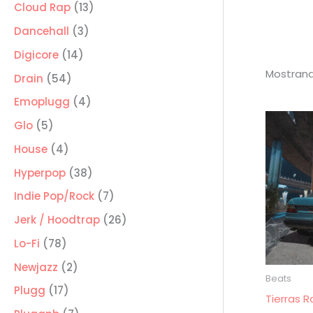
producto
13
Cloud Rap
13
productos
3
Dancehall
3
productos
14
Digicore
14
Mostrand
productos
54
Drain
54
productos
4
Emoplugg
4
productos
5
Glo
5
productos
4
House
4
productos
38
Hyperpop
38
productos
7
Indie Pop/Rock
7
productos
26
Jerk / Hoodtrap
26
productos
78
Lo-Fi
78
productos
2
Newjazz
2
Beats
productos
17
Plugg
17
Tierras 
productos