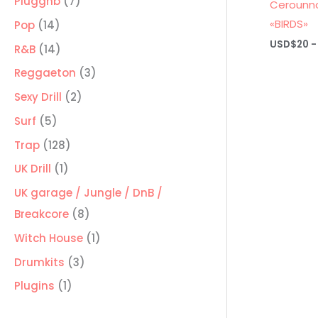
7
Pluggnb
7
Cerounno
productos
«BIRDS»
14
Pop
14
USD$
20
-
productos
14
R&B
14
productos
3
Reggaeton
3
productos
2
Sexy Drill
2
productos
5
Surf
5
productos
128
Trap
128
productos
1
UK Drill
1
producto
UK garage / Jungle / DnB /
8
Breakcore
8
productos
1
Witch House
1
producto
3
Drumkits
3
productos
1
Plugins
1
producto