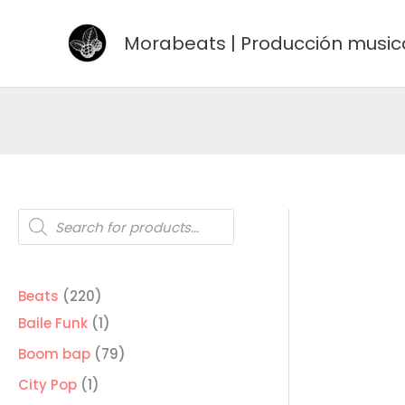
Ir
al
Morabeats | Producción music
contenido
Búsqueda
de
productos
220
Beats
220
productos
1
Baile Funk
1
producto
79
Boom bap
79
productos
1
City Pop
1