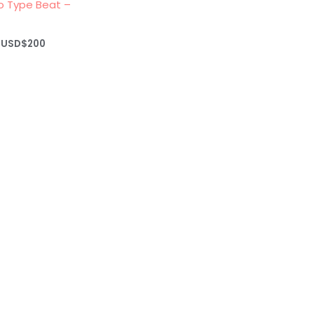
 Type Beat –
Rango
USD$
200
de
precios:
desde
USD$20
hasta
USD$200