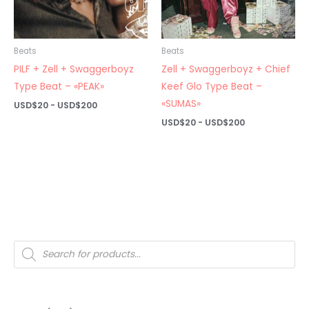
Beats
Beats
PILF + Zell + Swaggerboyz
Zell + Swaggerboyz + Chief
Type Beat – «PEAK»
Keef Glo Type Beat –
«SUMAS»
Rango
USD$
20
-
USD$
200
de
Rango
USD$
20
-
USD$
200
precios:
de
desde
precios:
USD$20
desde
hasta
USD$20
USD$200
hasta
USD$200
Búsqueda
de
productos