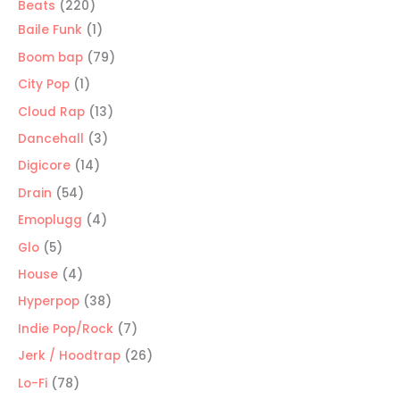
220
Beats
220
productos
1
Baile Funk
1
producto
79
Boom bap
79
productos
1
City Pop
1
producto
13
Cloud Rap
13
productos
3
Dancehall
3
productos
14
Digicore
14
productos
54
Drain
54
productos
4
Emoplugg
4
productos
5
Glo
5
productos
4
House
4
productos
38
Hyperpop
38
productos
7
Indie Pop/Rock
7
productos
26
Jerk / Hoodtrap
26
productos
78
Lo-Fi
78