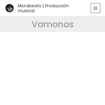
Ir
Morabeats | Producción
al
musical
MAI
contenido
MEN
Vamonos