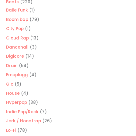
220
Beats
220
productos
1
Baile Funk
1
producto
79
Boom bap
79
productos
1
City Pop
1
producto
13
Cloud Rap
13
productos
3
Dancehall
3
productos
14
Digicore
14
productos
54
Drain
54
productos
4
Emoplugg
4
productos
5
Glo
5
productos
4
House
4
productos
38
Hyperpop
38
productos
7
Indie Pop/Rock
7
productos
26
Jerk / Hoodtrap
26
productos
78
Lo-Fi
78