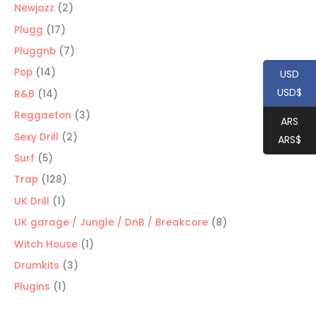
productos
2
Newjazz
2
productos
17
Plugg
17
productos
7
Pluggnb
7
productos
14
Pop
14
USD
productos
USD$
14
R&B
14
productos
3
Reggaeton
3
ARS
productos
2
Sexy Drill
2
ARS$
productos
5
Surf
5
productos
128
Trap
128
productos
1
UK Drill
1
producto
8
UK garage / Jungle / DnB / Breakcore
8
productos
1
Witch House
1
producto
3
Drumkits
3
productos
1
Plugins
1
producto