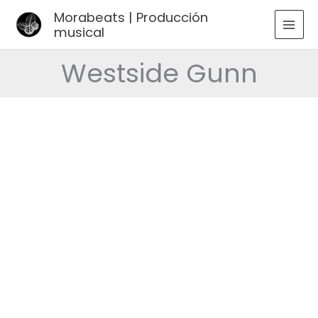
Ir
Morabeats | Producción
al
musical
MAI
contenido
MEN
Westside Gunn