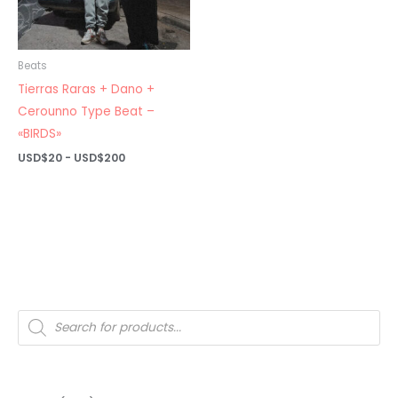
Beats
Tierras Raras + Dano +
Cerounno Type Beat –
«BIRDS»
Rango
USD$
20
-
USD$
200
de
precios:
desde
USD$20
hasta
USD$200
Búsqueda
de
productos