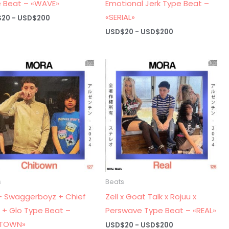
 Beat – «WAVE»
Emotional Jerk Type Beat –
«SERIAL»
Rango
$
20
-
USD$
200
de
Rango
USD$
20
-
USD$
200
precios:
de
desde
precios:
USD$20
desde
hasta
USD$20
USD$200
hasta
USD$200
s
Beats
 + Swaggerboyz + Chief
Zell x Goat Talk x Rojuu x
 + Glo Type Beat –
Perswave Type Beat – «REAL»
ITOWN»
Rango
USD$
20
-
USD$
200