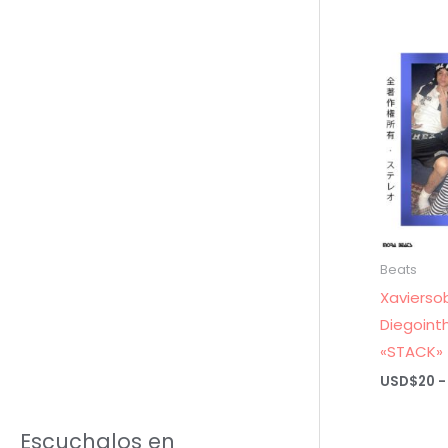
Beats
Xavierso
Diegoint
«STACK»
USD$
20
-
Escuchalos en