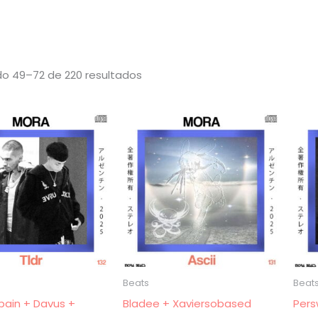
Ordenado
o 49–72 de 220 resultados
por
los
últimos
Beats
Beat
ain + Davus +
Bladee + Xaviersobased
Pers