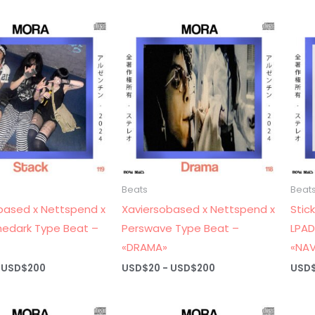
USD$20
USD$20
hasta
hasta
USD$200
USD$200
Beats
Beat
based x Nettspend x
Xaviersobased x Nettspend x
Stic
hedark Type Beat –
Perswave Type Beat –
LPAD
«DRAMA»
«NAV
Rango
Rango
USD$
200
USD$
20
-
USD$
200
USD
de
de
precios:
precios:
desde
desde