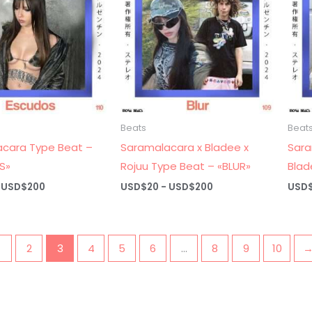
Beats
Beat
cara Type Beat –
Saramalacara x Bladee x
Sara
S»
Rojuu Type Beat – «BLUR»
Blad
Rango
Rango
USD$
200
USD$
20
-
USD$
200
USD
de
de
precios:
precios:
desde
desde
USD$20
USD$20
hasta
hasta
2
3
4
5
6
…
8
9
10
USD$200
USD$200