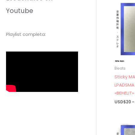
Youtube
Playlist completa:
Beats
Sticky M
LPADSMA 
«BEHELIT»
USD$
20
-