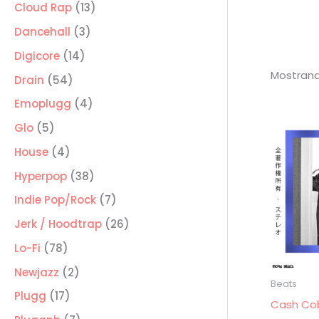
producto
13
Cloud Rap
13
productos
3
Dancehall
3
productos
14
Digicore
14
Mostrand
productos
54
Drain
54
productos
4
Emoplugg
4
productos
5
Glo
5
productos
4
House
4
productos
38
Hyperpop
38
productos
7
Indie Pop/Rock
7
productos
26
Jerk / Hoodtrap
26
productos
78
Lo-Fi
78
productos
2
Newjazz
2
Beats
productos
17
Plugg
17
Cash Cob
productos