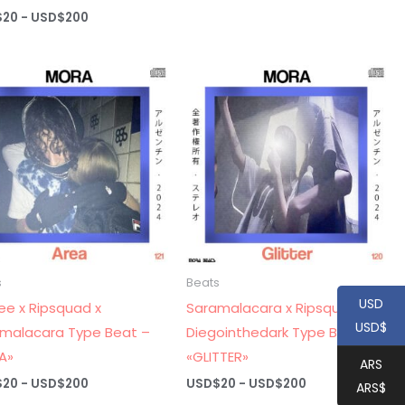
de
Rango
$
20
-
USD$
200
precios:
de
desde
precios:
USD$20
desde
hasta
USD$20
USD$200
hasta
USD$200
s
Beats
USD
ee x Ripsquad x
Saramalacara x Ripsquad x
USD$
malacara Type Beat –
Diegointhedark Type Beat –
A»
«GLITTER»
ARS
Rango
Rango
$
20
-
USD$
200
USD$
20
-
USD$
200
ARS$
de
de