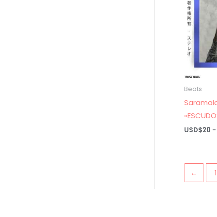
Beats
Saramala
«ESCUDO
USD$
20
-
←
1