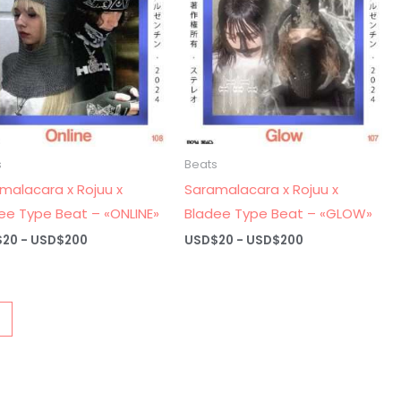
s
Beats
malacara x Rojuu x
Saramalacara x Rojuu x
ee Type Beat – «ONLINE»
Bladee Type Beat – «GLOW»
Rango
Rango
$
20
-
USD$
200
USD$
20
-
USD$
200
de
de
precios:
precios:
desde
desde
USD$20
USD$20
hasta
hasta
→
USD$200
USD$200