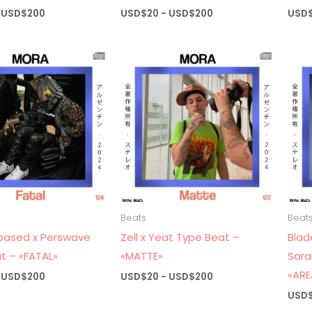
Rango
Rango
USD$
200
USD$
20
-
USD$
200
USD
de
de
precios:
precios:
desde
desde
USD$20
USD$20
hasta
hasta
USD$200
USD$200
Beats
Beat
based x Perswave
Zell x Yeat Type Beat –
Blad
t – «FATAL»
«MATTE»
Sara
«ARE
Rango
Rango
USD$
200
USD$
20
-
USD$
200
de
de
USD
precios:
precios:
desde
desde