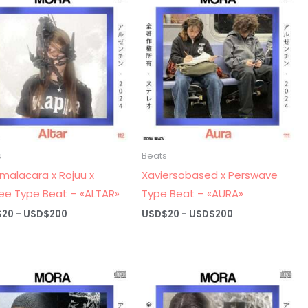
USD$20
USD$200
hasta
USD$200
s
Beats
malacara x Rojuu x
Xaviersobased x Perswave
ee Type Beat – «ALTAR»
Type Beat – «AURA»
Rango
Rango
$
20
-
USD$
200
USD$
20
-
USD$
200
de
de
precios:
precios:
desde
desde
USD$20
USD$20
hasta
hasta
USD$200
USD$200