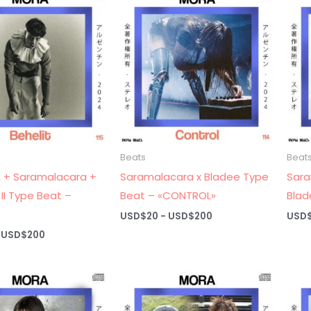
USD$20
USD$20
hasta
hasta
USD$200
USD$200
Beats
Beat
A + Saramalacara +
Saramalacara x Bladee Type
Sara
II Type Beat –
Beat – «CONTROL»
Blad
Rango
USD$
20
-
USD$
200
USD
de
Rango
USD$
200
precios:
de
desde
precios:
USD$20
desde
hasta
USD$20
USD$200
hasta
USD$200