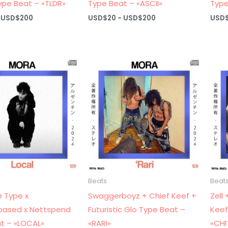
ype Beat – «TLDR»
Type Beat – «ASCII»
Type
Rango
Rango
USD$
200
USD$
20
-
USD$
200
USD
de
de
precios:
precios:
desde
desde
USD$20
USD$20
hasta
hasta
USD$200
USD$200
Beats
Beat
 Type x
Swaggerboyz + Chief Keef +
Zell
based x Nettspend
Futuristic Glo Type Beat –
Keef
t – «LOCAL»
«RARI»
«CH