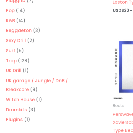
7
Pluggnb
7
Leston T
productos
14
Pop
14
USD$
20
-
productos
14
R&B
14
productos
3
Reggaeton
3
productos
2
Sexy Drill
2
productos
5
Surf
5
productos
128
Trap
128
productos
1
UK Drill
1
producto
UK garage / Jungle / DnB /
8
Breakcore
8
productos
1
Witch House
1
Beats
producto
3
Drumkits
3
Perswave
productos
1
Plugins
1
Xavierso
producto
Type Bea