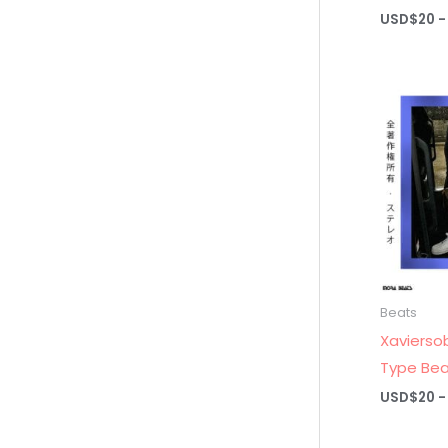
USD$
20
-
Beats
Xavierso
Type Bea
USD$
20
-