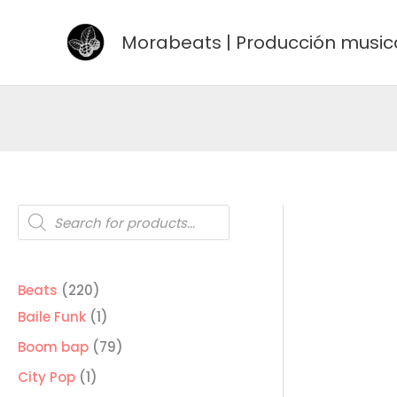
Ir
al
Morabeats | Producción music
contenido
Búsqueda
de
productos
220
Beats
220
productos
1
Baile Funk
1
producto
79
Boom bap
79
productos
1
City Pop
1