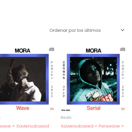
s
Beats
wave + Xaviersobased
Xaviersobased + Perswave +